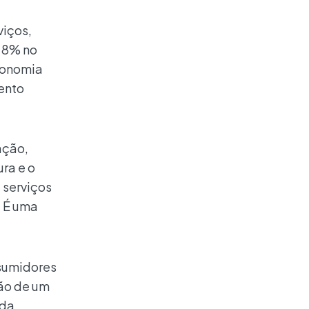
viços,
 8% no
conomia
ento
ação,
ra e o
 serviços
. É uma
nsumidores
ção de um
da,