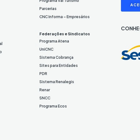
L
I
Programa Vai Turismo
ACE
i
Parcerias
n
CNC Informa – Empresários
k
CONHE
e
Federações e Sindicatos
d
Programa Atena
al
I
UniCNC
o
n
Sistema Cobrança
Sites para Entidades
PDR
Sistema Renalegis
Renar
SNCC
Programa Ecos