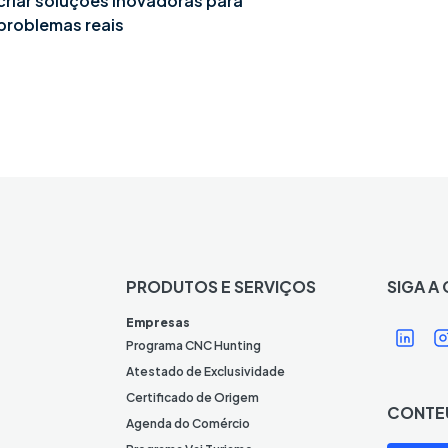
criar soluções inovadoras para
problemas reais
PRODUTOS E SERVIÇOS
SIGA A
Í
Í
Empresas
c
Programa CNC Hunting
o
Atestado de Exclusividade
n
Certificado de Origem
CONTE
e
Agenda do Comércio