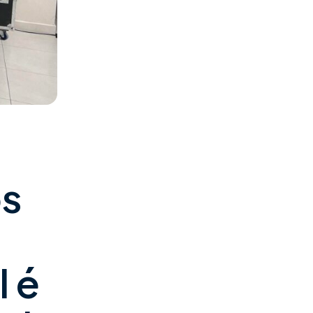
os
 é