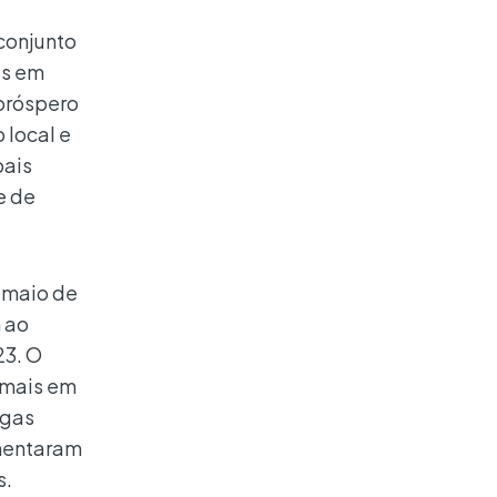
conjunto
es em
próspero
 local e
pais
e de
é maio de
 ao
23. O
rmais em
agas
imentaram
s.