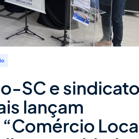
io
o-SC e sindicat
ais lançam
“Comércio Local