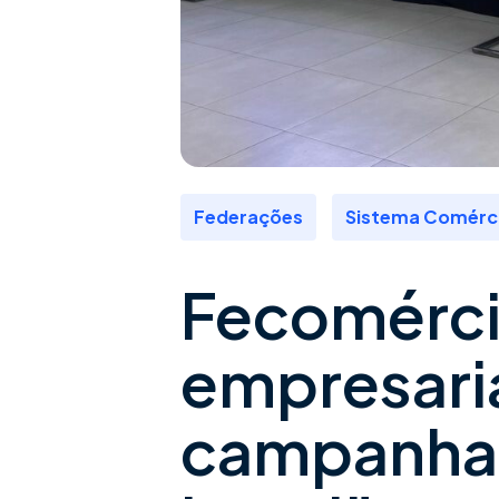
,
Federações
Sistema Comérc
Fecomérci
empresari
campanha 