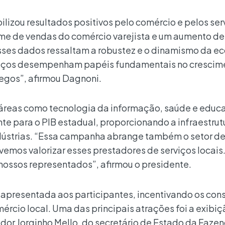
izou resultados positivos pelo comércio e pelos ser
me de vendas do comércio varejista e um aumento de
Esses dados ressaltam a robustez e o dinamismo da e
rviços desempenham papéis fundamentais no crescim
gos”, afirmou Dagnoni.
 áreas como tecnologia da informação, saúde e educ
e para o PIB estadual, proporcionando a infraestrutu
ndústrias. “Essa campanha abrange também o setor de
mos valorizar esses prestadores de serviços locais
ossos representados”, afirmou o presidente.
 apresentada aos participantes, incentivando os co
rcio local. Uma das principais atrações foi a exibi
or Jorginho Mello, do secretário de Estado da Fazen