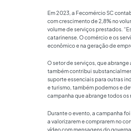
Em 2023, a Fecomércio SC contabil
com crescimento de 2,8% no volu
volume de serviços prestados. “
catarinense. O comércio e os se
econômico e na geração de empre
O setor de serviços, que abrange
também contribui substancialment
suporte essenciais para outras i
e turismo, também podemos e deve
campanha que abrange todos os n
Durante o evento, a campanha foi
a valorizarem e comprarem no comé
vídeo com mensagens do governad