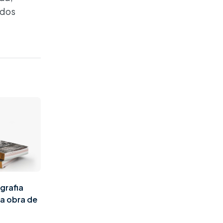
odos
grafia
a obra de