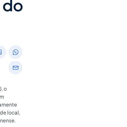
 do
, o
em
eamente
de local,
inense.