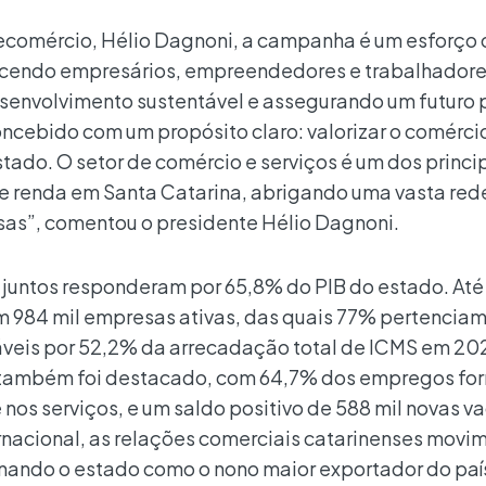
ecomércio, Hélio Dagnoni, a campanha é um esforço 
lecendo empresários, empreendedores e trabalhador
senvolvimento sustentável e assegurando um futuro 
oncebido com um propósito claro: valorizar o comércio
tado. O setor de comércio e serviços é um dos princi
 renda em Santa Catarina, abrigando uma vasta red
as”, comentou o presidente Hélio Dagnoni.
s juntos responderam por 65,8% do PIB do estado. At
m 984 mil empresas ativas, das quais 77% pertenciam
áveis por 52,2% da arrecadação total de ICMS em 20
 também foi destacado, com 64,7% dos empregos fo
nos serviços, e um saldo positivo de 588 mil novas v
rnacional, as relações comerciais catarinenses mov
onando o estado como o nono maior exportador do paí