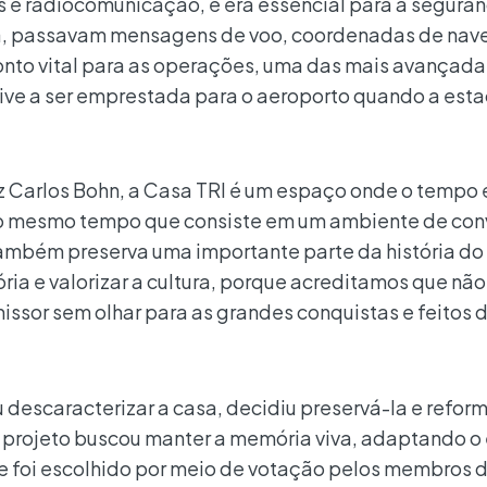
 e radiocomunicação, e era essencial para a seguran
la, passavam mensagens de voo, coordenadas de na
onto vital para as operações, uma das mais avançada
ive a ser emprestada para o aeroporto quando a esta
iz Carlos Bohn, a Casa TRI é um espaço onde o tempo 
, ao mesmo tempo que consiste em um ambiente de con
também preserva uma importante parte da história do
ia e valorizar a cultura, porque acreditamos que não
issor sem olhar para as grandes conquistas e feitos 
u descaracterizar a casa, decidiu preservá-la e refor
O projeto buscou manter a memória viva, adaptando 
le foi escolhido por meio de votação pelos membros 