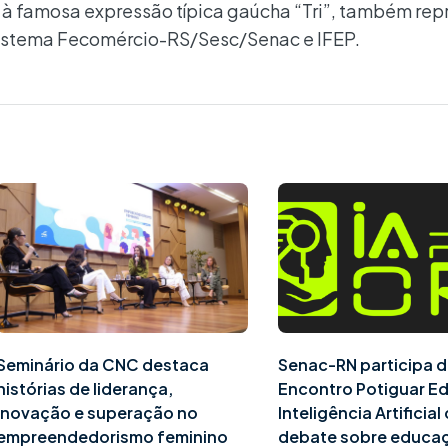
r à famosa expressão típica gaúcha “Tri”, também rep
Sistema Fecomércio-RS/Sesc/Senac e IFEP.
Seminário da CNC destaca
Senac-RN participa d
histórias de liderança,
Encontro Potiguar E
inovação e superação no
Inteligência Artificia
empreendedorismo feminino
debate sobre educa