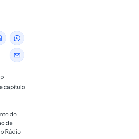
EP
e capítulo
nto do
ão de
ão Rádio