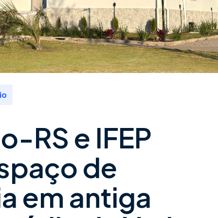
io
o-RS e IFEP
espaço de
a em antiga