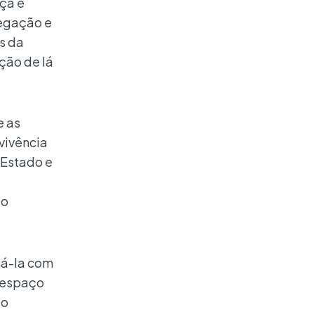
ça e
vegação e
s da
ção de lá
e as
vivência
 Estado e
do
má-la com
o espaço
do