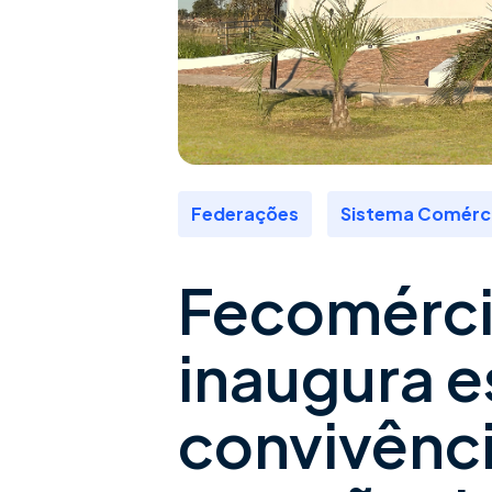
,
Federações
Sistema Comérc
Fecomérci
inaugura 
convivênci