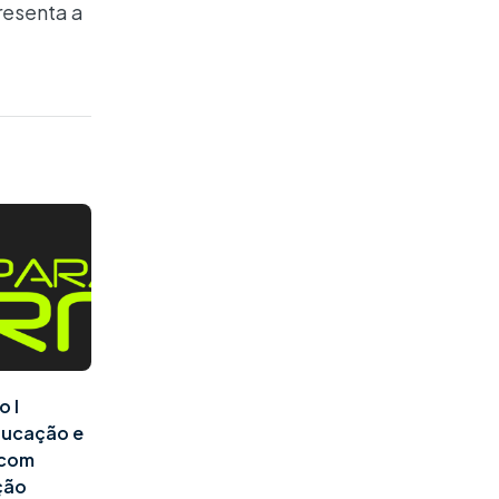
resenta a
o I
ducação e
l com
ção