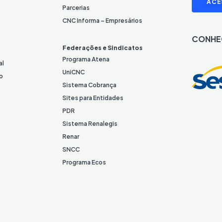
ACE
i
Parcerias
n
CNC Informa – Empresários
k
CONHE
e
Federações e Sindicatos
d
Programa Atena
al
I
UniCNC
o
n
Sistema Cobrança
Sites para Entidades
PDR
Sistema Renalegis
Renar
SNCC
Programa Ecos