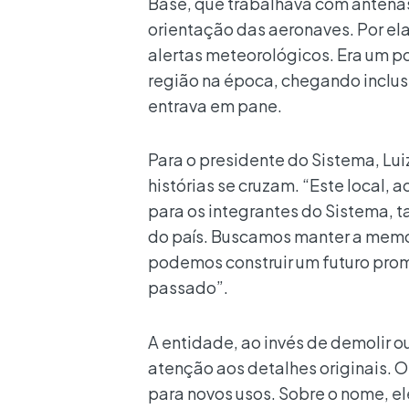
Base, que trabalhava com antenas
orientação das aeronaves. Por e
alertas meteorológicos. Era um p
região na época, chegando inclus
entrava em pane.
Para o presidente do Sistema, Lu
histórias se cruzam. “Este local
para os integrantes do Sistema, 
do país. Buscamos manter a memór
podemos construir um futuro prom
passado”.
A entidade, ao invés de demolir o
atenção aos detalhes originais. 
para novos usos. Sobre o nome, e