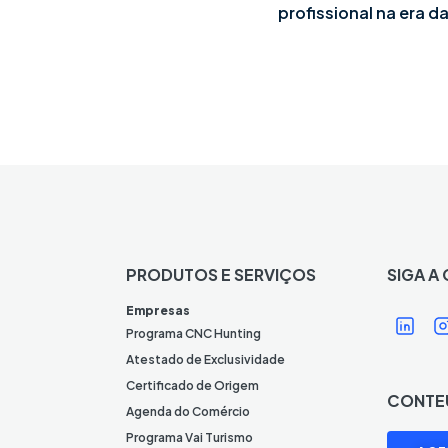
profissional na era da
PRODUTOS E SERVIÇOS
SIGA A
Í
Í
Empresas
c
Programa CNC Hunting
o
Atestado de Exclusividade
n
Certificado de Origem
CONTE
e
Agenda do Comércio
L
I
Programa Vai Turismo