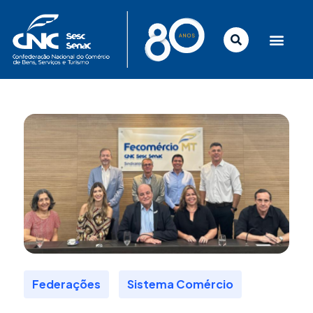
Ir
para
o
conteúdo
,
Federações
Sistema Comércio