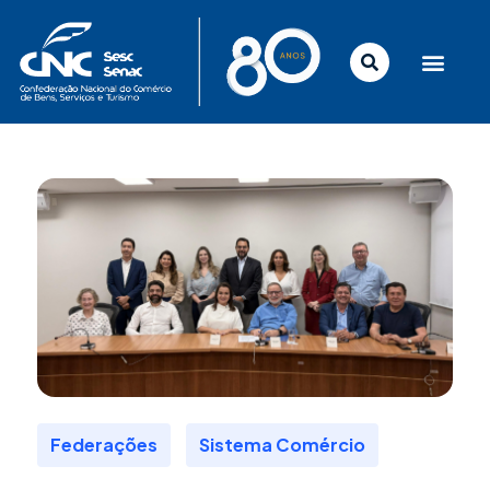
Ir
para
o
conteúdo
,
Federações
Sistema Comércio