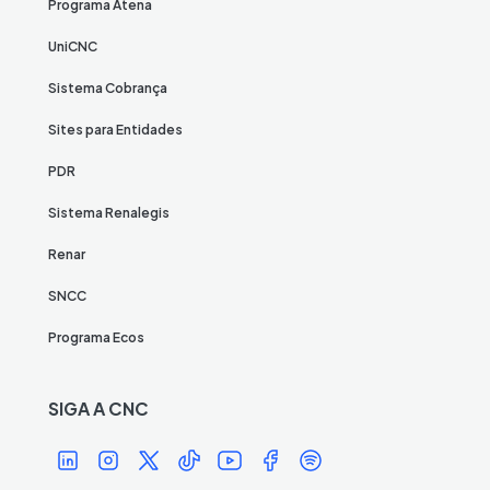
Programa Atena
UniCNC
Sistema Cobrança
Sites para Entidades
PDR
Sistema Renalegis
Renar
SNCC
Programa Ecos
SIGA A CNC
Í
Í
Í
Í
Í
Í
Í
c
c
c
c
c
c
c