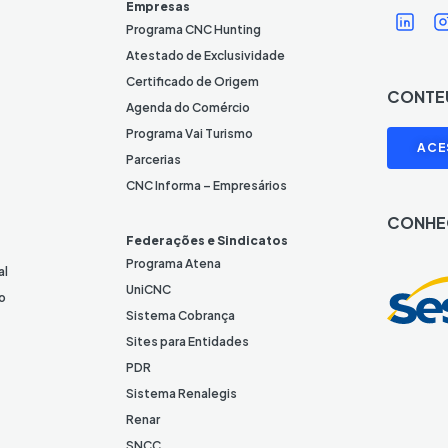
Í
Í
Empresas
c
Programa CNC Hunting
o
Atestado de Exclusividade
n
Certificado de Origem
CONTE
e
Agenda do Comércio
L
I
Programa Vai Turismo
ACE
i
Parcerias
n
CNC Informa – Empresários
k
CONHE
e
Federações e Sindicatos
d
Programa Atena
al
I
UniCNC
o
n
Sistema Cobrança
Sites para Entidades
PDR
Sistema Renalegis
Renar
SNCC