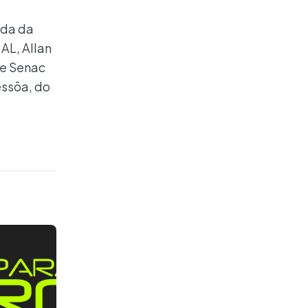
lda da
AL, Allan
de Senac
essôa, do