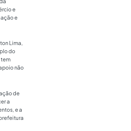
 da
rcio e
uação e
ton Lima,
plo do
e tem
apoio não
ração de
er a
ntos, e a
prefeitura