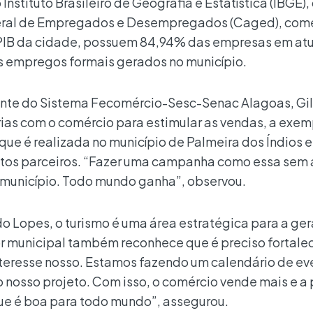
stituto Brasileiro de Geografia e Estatística (IBGE),
Geral de Empregados e Desempregados (Caged), comé
 PIB da cidade, possuem 84,94% das empresas em at
 empregos formais gerados no município.
ente do Sistema Fecomércio-Sesc-Senac Alagoas, Gil
ias com o comércio para estimular as vendas, a exem
e é realizada no município de Palmeira dos Índios 
itos parceiros. “Fazer uma campanha como essa sem 
no município. Todo mundo ganha”, observou.
do Lopes, o turismo é uma área estratégica para a ge
 municipal também reconhece que é preciso fortalec
nteresse nosso. Estamos fazendo um calendário de eve
 nosso projeto. Com isso, o comércio vende mais e a 
ue é boa para todo mundo”, assegurou.