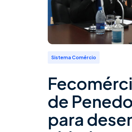
Sistema Comércio
Fecomérci
de Penedo 
para dese