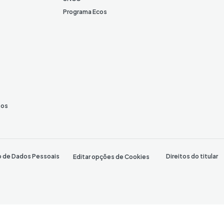
Programa Ecos
tos
o de Dados Pessoais
Direitos do titular
Editar opções de Cookies