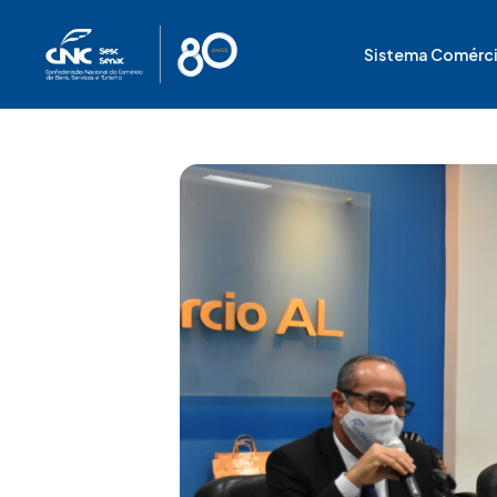
Ir
para
Sistema Comérc
o
conteúdo