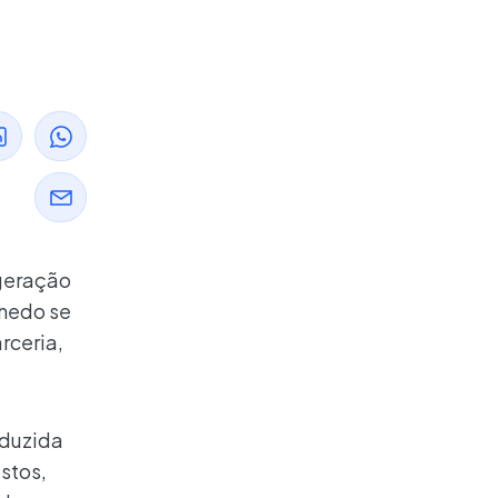
 geração
enedo se
rceria,
nduzida
stos,