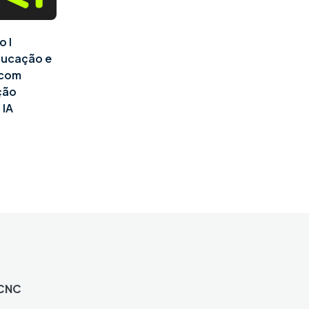
o I
ducação e
l com
ção
 IA
 CNC