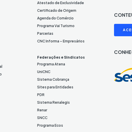
o
Atestado de Exclusividade
n
Certificado de Origem
CONTE
e
Agenda do Comércio
L
I
Programa Vai Turismo
ACE
i
Parcerias
n
CNC Informa – Empresários
k
CONHE
e
Federações e Sindicatos
d
Programa Atena
al
I
UniCNC
o
n
Sistema Cobrança
Sites para Entidades
PDR
Sistema Renalegis
Renar
SNCC
Programa Ecos