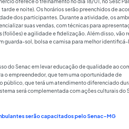
ércio oferece o treinamento no dia 18/01, no Sesc Pa
 tarde e noite). Os horários serão preenchidos de ac
idade dos participantes. Durante a atividade, os amb
encializar suas vendas, com técnicas para apresent
(foliões) e agilidade e fidelização. Além disso, vão 
 guarda-sol, bolsa e camisa para melhor identificá-
sso do Senac em levar educação de qualidade ao com
para o empreendedor, que tem uma oportunidade de
 o público, que terá um atendimento diferenciado dur
 Sistema será complementada com ações culturais do 
ambulantes serão capacitados pelo Senac-MG