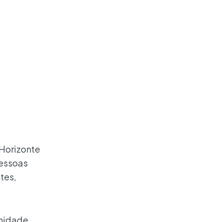
Horizonte
pessoas
tes,
unidade