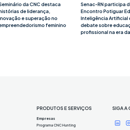
Seminário da CNC destaca
Senac-RN participa d
histórias de liderança,
Encontro Potiguar E
inovação e superação no
Inteligência Artificia
empreendedorismo feminino
debate sobre educa
profissional na era da
PRODUTOS E SERVIÇOS
SIGA A
Í
Í
Empresas
c
Programa CNC Hunting