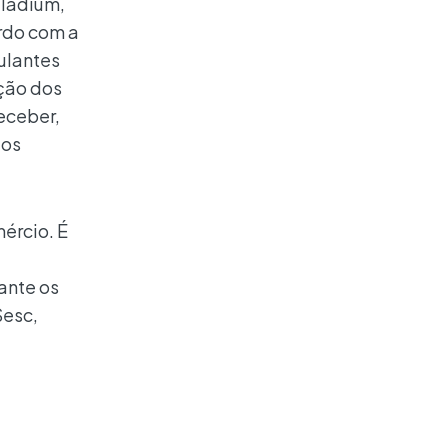
lladium,
ordo com a
ulantes
ação dos
receber,
los
ércio. É
ante os
Sesc,