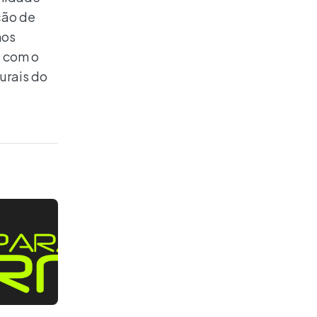
ção de
nos
a com o
urais do