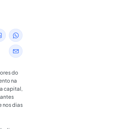
dores do
ento na
a capital,
lantes
e nos dias