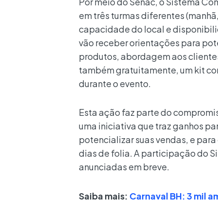
Por meio do Senac, o Sistema Com
em três turmas diferentes (manhã,
capacidade do local e disponibil
vão receber orientações para pot
produtos, abordagem aos clientes 
também gratuitamente, um kit com
durante o evento.
Esta ação faz parte do compromi
uma iniciativa que traz ganhos 
potencializar suas vendas, e para
dias de folia. A participação do
anunciadas em breve.
Saiba mais:
Carnaval BH: 3 mil 