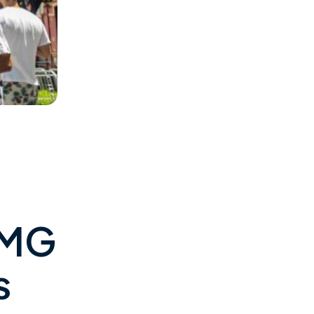
-MG
s