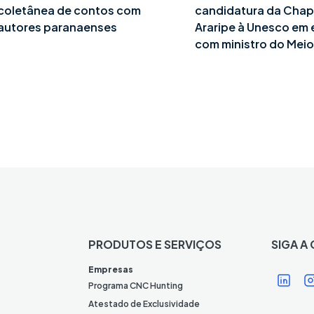
coletânea de contos com
candidatura da Cha
autores paranaenses
Araripe à Unesco em
com ministro do Mei
PRODUTOS E SERVIÇOS
SIGA A
Í
Í
Empresas
c
Programa CNC Hunting
o
Atestado de Exclusividade