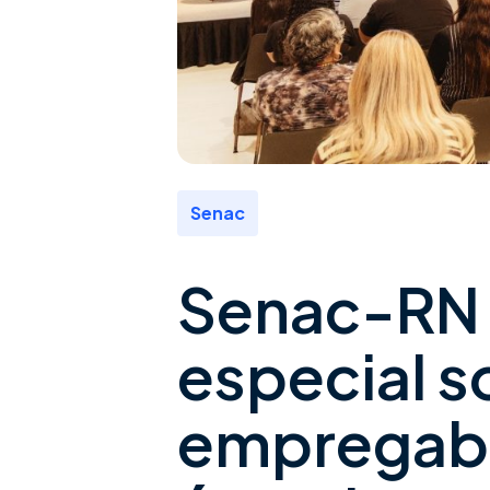
Senac
Senac-RN 
especial s
empregabi