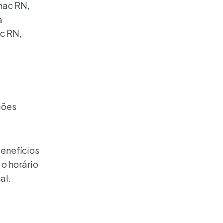
nac RN,
a
ac RN,
ções
benefícios
 o horário
al.