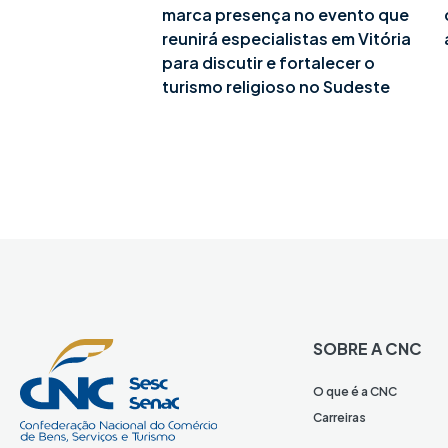
marca presença no evento que
reunirá especialistas em Vitória
para discutir e fortalecer o
turismo religioso no Sudeste
SOBRE A CNC
O que é a CNC
Carreiras