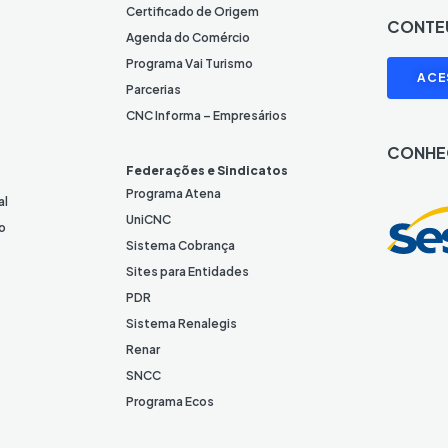
n
Certificado de Origem
CONTE
e
Agenda do Comércio
L
I
Programa Vai Turismo
ACE
i
Parcerias
n
CNC Informa – Empresários
k
CONHE
e
Federações e Sindicatos
d
Programa Atena
al
I
UniCNC
o
n
Sistema Cobrança
Sites para Entidades
PDR
Sistema Renalegis
Renar
SNCC
Programa Ecos