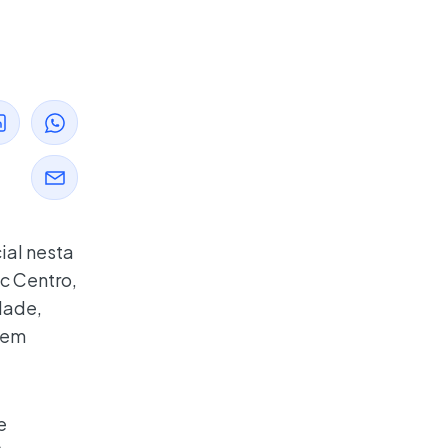
ial nesta
c Centro,
dade,
o em
e