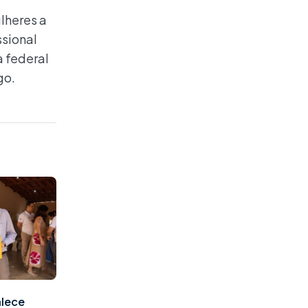
lheres a
ssional
a federal
go.
alece