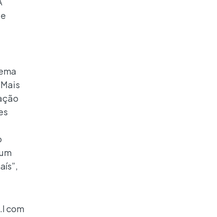
A
de
tema
“Mais
cação
es
o
 um
aís”,
.I com