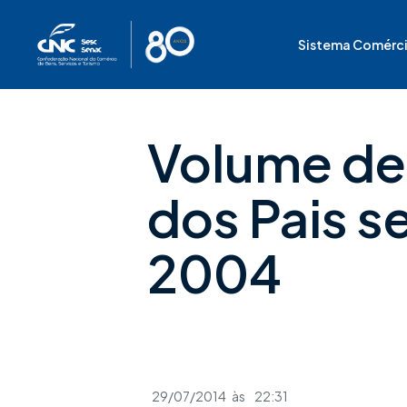
Ir
para
Sistema Comérc
o
conteúdo
Volume de 
dos Pais s
2004
29/07/2014
às
22:31