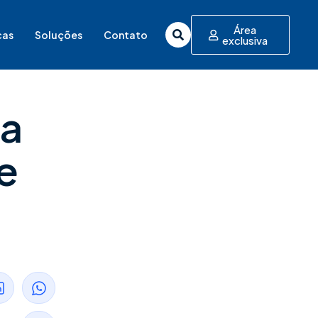
Área
cas
Soluções
Contato
exclusiva
ia
e