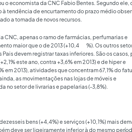
ou o economista da CNC Fabio Bentes. Segundo ele, 
do à tendência de encurtamento do prazo médio obse
ado a tomada de novos recursos.
a CNC, apenas o ramo de farmácias, perfumarias e
ento maior que o de 2013 (+10,4 %). Os outros seto
Pais devem registrar taxas inferiores. São os casos, 
+2,1% este ano, contra +3,6% em 2013) e de hiper e
% em 2013), atividades que concentram 67,1% do fa
ainda, as movimentações nas lojas de móveis e
 no setor de livrarias e papelarias (-3,8%).
 dezesseis bens (+4,4%) e serviços (+10,1%) mais d
ém deve ser ligeiramente inferior à do mesmo perío