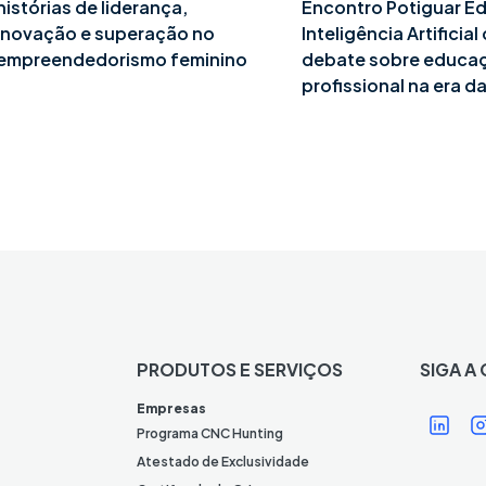
histórias de liderança,
Encontro Potiguar E
inovação e superação no
Inteligência Artificia
empreendedorismo feminino
debate sobre educa
profissional na era da
PRODUTOS E SERVIÇOS
SIGA A
Í
Í
Empresas
c
Programa CNC Hunting
o
Atestado de Exclusividade