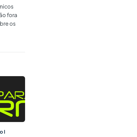
ônicos
ão fora
bre os
o I