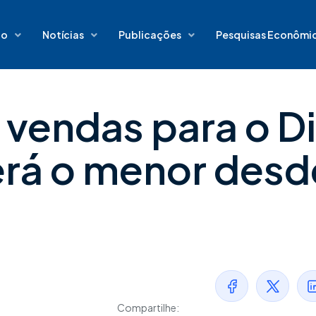
io
Notícias
Publicações
Pesquisas Econômi
vendas para o D
erá o menor desd
Compartilhe: