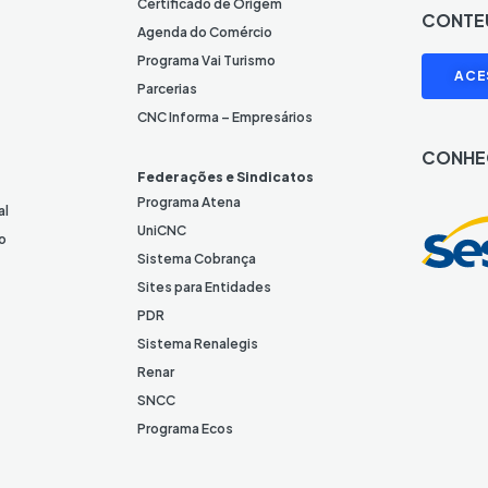
n
Certificado de Origem
CONTE
e
Agenda do Comércio
L
I
Programa Vai Turismo
ACE
i
Parcerias
n
CNC Informa – Empresários
k
CONHE
e
Federações e Sindicatos
d
Programa Atena
al
I
UniCNC
o
n
Sistema Cobrança
Sites para Entidades
PDR
Sistema Renalegis
Renar
SNCC
Programa Ecos