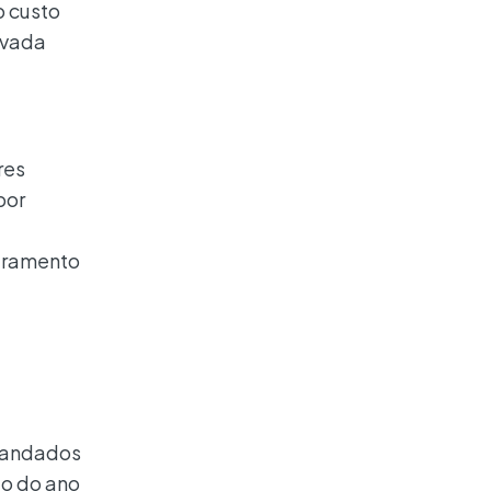
o custo
rvada
res
por
turamento
emandados
do do ano