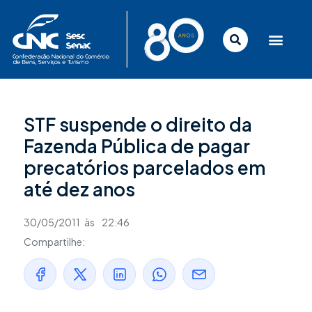
Ir
para
o
conteúdo
STF suspende o direito da
Fazenda Pública de pagar
precatórios parcelados em
até dez anos
30/05/2011
às
22:46
Compartilhe: