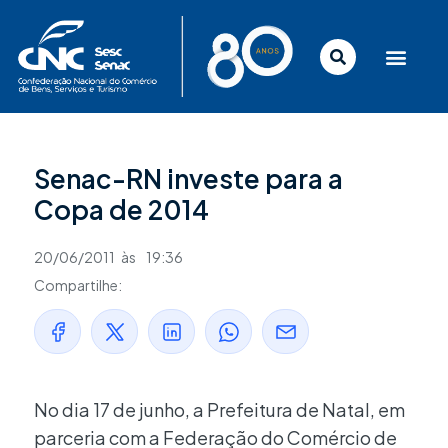
Ir
para
o
conteúdo
Senac-RN investe para a
Copa de 2014
20/06/2011
às
19:36
Compartilhe:
No dia 17 de junho, a Prefeitura de Natal, em
parceria com a Federação do Comércio de