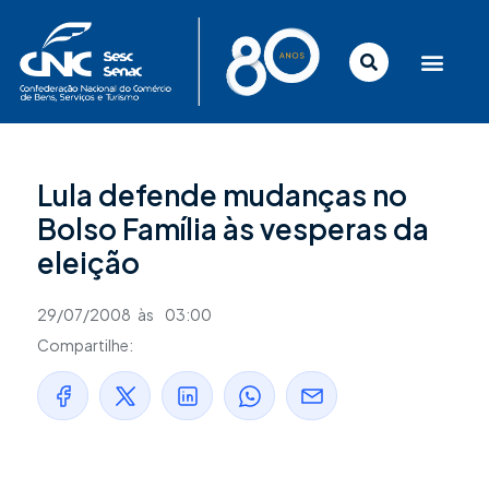
Ir
para
o
conteúdo
Lula defende mudanças no
Bolso Família às vesperas da
eleição
29/07/2008
às
03:00
Compartilhe: