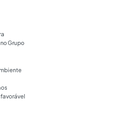
ra
 no Grupo
ambiente
aos
favorável