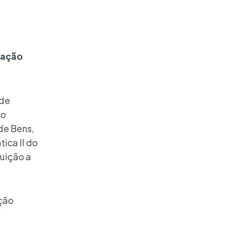
mação
 de
do
de Bens,
ica II do
tuição a
ção