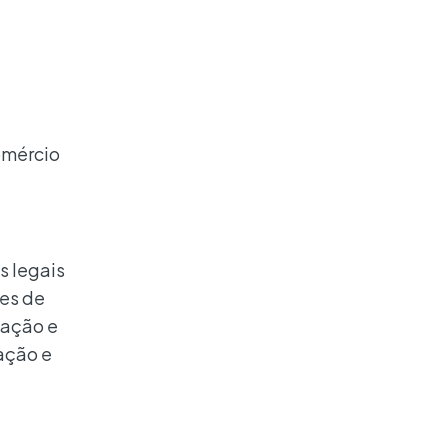
omércio
s legais
es de
mação e
ação e