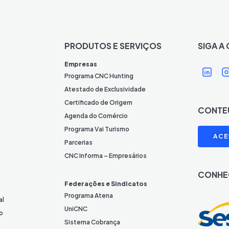
PRODUTOS E SERVIÇOS
SIGA A
Í
Í
Empresas
c
Programa CNC Hunting
o
Atestado de Exclusividade
n
Certificado de Origem
CONTE
e
Agenda do Comércio
L
I
Programa Vai Turismo
ACE
i
Parcerias
n
CNC Informa – Empresários
k
CONHE
e
Federações e Sindicatos
d
Programa Atena
al
I
UniCNC
o
n
Sistema Cobrança