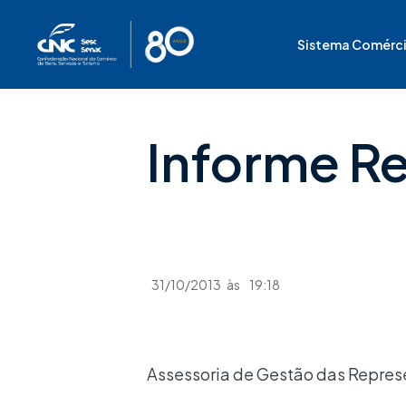
Ir
para
Sistema Comérc
o
conteúdo
Informe R
31/10/2013
às
19:18
Assessoria de Gestão das Represe