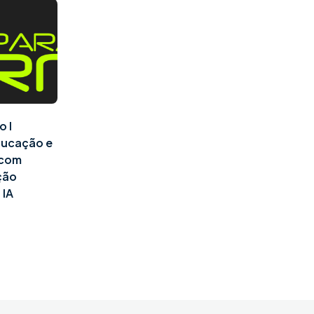
o I
ducação e
l com
ção
 IA