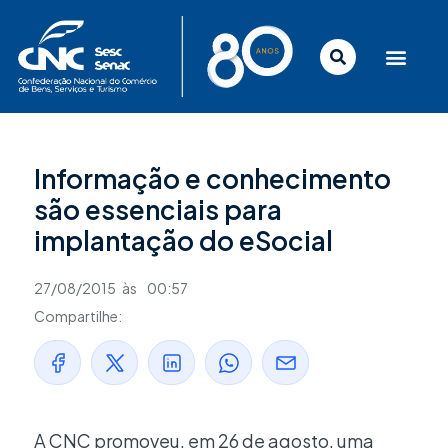
Ir
para
o
conteúdo
Informação e conhecimento
são essenciais para
implantação do eSocial
27/08/2015
às
00:57
Compartilhe:
A CNC promoveu, em 26 de agosto, uma