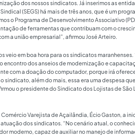
nização dos nossos sindicatos. Já inserimos as entid
Sindical (SEGS) há mais de três anos, que é um prog
amos o Programa de Desenvolvimento Associativo (PD
lantação de ferramentas que contribuam com o cresc
com a união empresarial”, afirmou José Arteiro.
 veio em boa hora para os sindicatos maranhenses. 
o encontro dos anseios de modernização e capacita
tente com a doação do computador, porque irá oferec
o sindicato, além do mais, essa era uma despesa que
irmou o presidente do Sindicato dos Lojistas de São L
Comércio Varejista de Açailândia, Écio Gaston, a inic
a atuação dos sindicatos. “No cenário atual, o conhec
dor moderno, capaz de auxiliar no manejo de inform