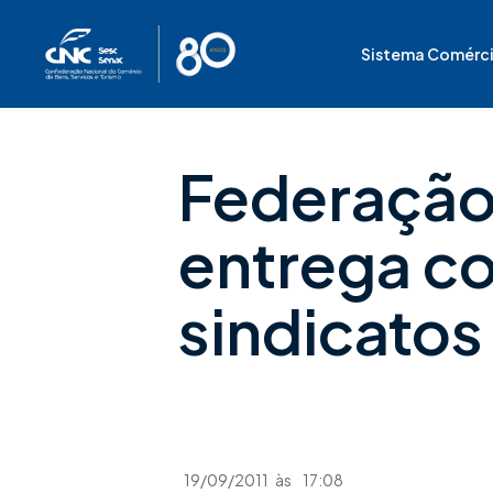
Ir
para
Sistema Comérc
o
conteúdo
Federação
entrega c
sindicato
19/09/2011
às
17:08