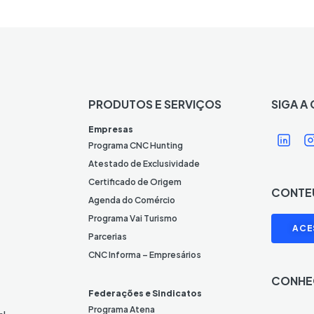
PRODUTOS E SERVIÇOS
SIGA A
Í
Í
Empresas
c
Programa CNC Hunting
o
Atestado de Exclusividade
n
Certificado de Origem
CONTE
e
Agenda do Comércio
L
I
Programa Vai Turismo
ACE
i
Parcerias
n
CNC Informa – Empresários
k
CONHE
e
Federações e Sindicatos
d
Programa Atena