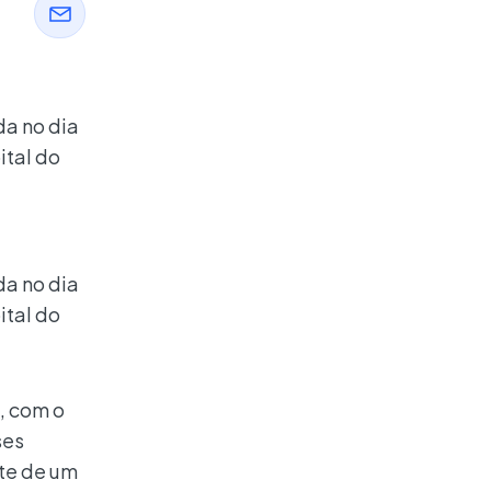
da no dia
ital do
da no dia
ital do
, com o
ses
rte de um