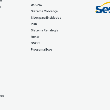
al
I
UniCNC
o
n
Sistema Cobrança
Sites para Entidades
PDR
Sistema Renalegis
Renar
SNCC
Programa Ecos
tos