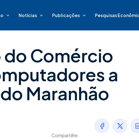
io
Notícias
Publicações
Pesquisas Econômi
 do Comércio
omputadores a
s do Maranhão
Compartilhe: