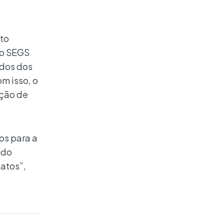
to
do SEGS
ados dos
om isso, o
ação de
os para a
ndo
atos”,