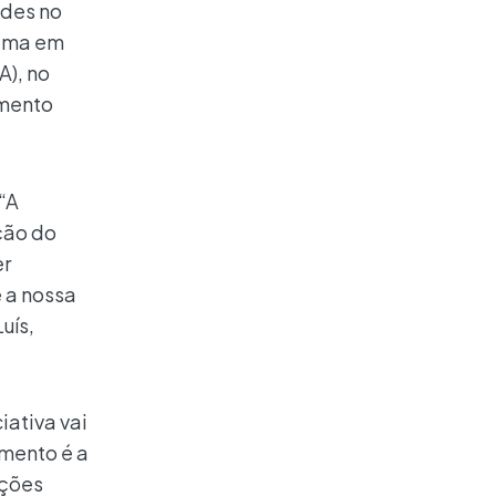
ades no
rama em
A), no
imento
“A
ção do
er
 a nossa
uís,
iativa vai
imento é a
ações