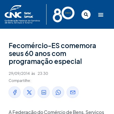
Ir
para
o
conteúdo
Fecomércio-ES comemora
seus 60 anos com
programação especial
29/09/2014
às
23:30
Compartilhe:
A Federação do Comércio de Bens, Serviços