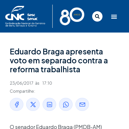
Ir
para
o
conteúdo
Eduardo Braga apresenta
voto em separado contra a
reforma trabalhista
23/06/2017
às
17:10
Compartilhe:
O senador Eduardo Braga (PMDB-AM)