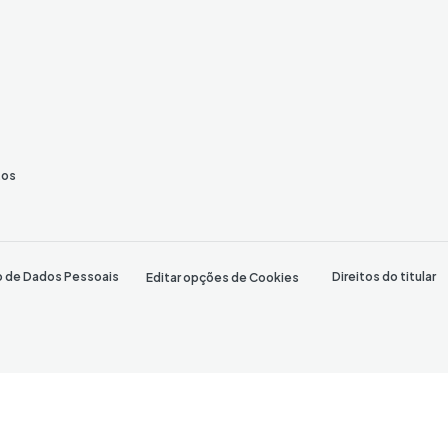
tos
o de Dados Pessoais
Direitos do titular
Editar opções de Cookies
o (CNC)