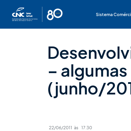
Ir
para
Sistema Comérc
o
conteúdo
Desenvolv
– algumas
(junho/201
22/06/2011
às
17:30