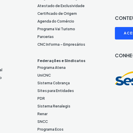
c
o
Atestado de Exclusividade
n
Certificado de Origem
CONTE
e
Agenda do Comércio
L
I
Programa Vai Turismo
ACE
i
Parcerias
n
CNC Informa – Empresários
k
CONHE
e
Federações e Sindicatos
d
Programa Atena
al
I
UniCNC
o
n
Sistema Cobrança
Sites para Entidades
PDR
Sistema Renalegis
Renar
SNCC
Programa Ecos