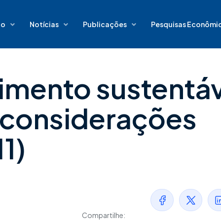
io
Notícias
Publicações
Pesquisas Econômi
imento sustentáv
 considerações
1)
Compartilhe: