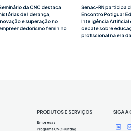
Seminário da CNC destaca
Senac-RN participa d
histórias de liderança,
Encontro Potiguar E
inovação e superação no
Inteligência Artificia
empreendedorismo feminino
debate sobre educa
profissional na era da
PRODUTOS E SERVIÇOS
SIGA A
Í
Í
Empresas
Programa CNC Hunting