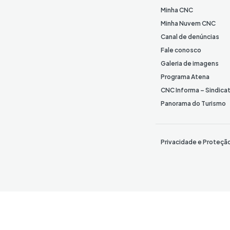
Minha CNC
Minha Nuvem CNC
Canal de denúncias
Fale conosco
Galeria de imagens
Programa Atena
CNC Informa – Sindica
Panorama do Turismo
Privacidade e Proteçã
© 2026 Confederação Nacional do Comércio de Bens, Serviços e Turism