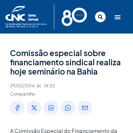
Ir
para
o
conteúdo
Comissão especial sobre
financiamento sindical realiza
hoje seminário na Bahia
29/02/2016
às
16:52
Compartilhe:
A Comissão Especial do Financiamento da