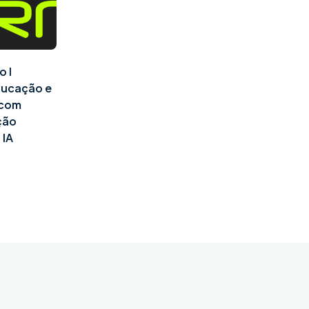
o I
ducação e
l com
ção
 IA