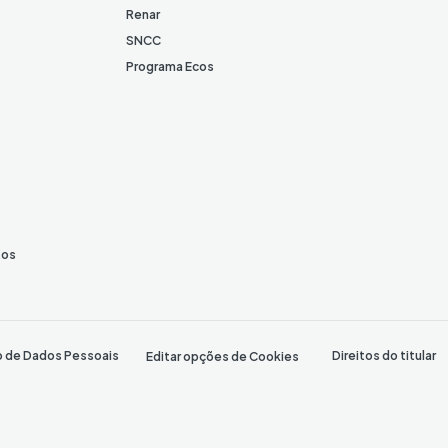
Renar
SNCC
Programa Ecos
tos
o de Dados Pessoais
Direitos do titular
Editar opções de Cookies