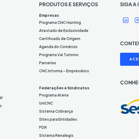
PRODUTOS E SERVIÇOS
SIGA A
Í
Í
Empresas
c
Programa CNC Hunting
o
Atestado de Exclusividade
n
Certificado de Origem
CONTE
e
Agenda do Comércio
L
I
Programa Vai Turismo
ACE
i
Parcerias
n
CNC Informa – Empresários
k
CONHE
e
Federações e Sindicatos
d
Programa Atena
al
I
UniCNC
o
n
Sistema Cobrança
Sites para Entidades
PDR
Sistema Renalegis