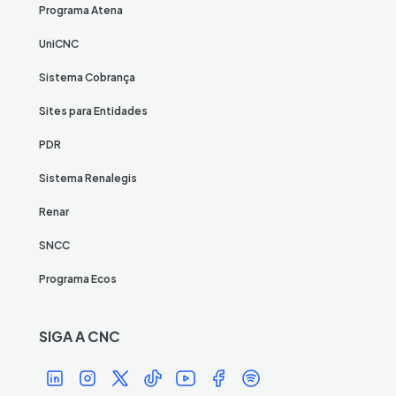
Programa Atena
UniCNC
Sistema Cobrança
Sites para Entidades
PDR
Sistema Renalegis
Renar
SNCC
Programa Ecos
SIGA A CNC
Í
Í
Í
Í
Í
Í
Í
c
c
c
c
c
c
c