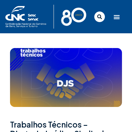
Ir
para
o
conteúdo
Trabalhos Técnicos –