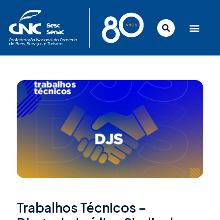
Ir
para
o
conteúdo
Trabalhos Técnicos –