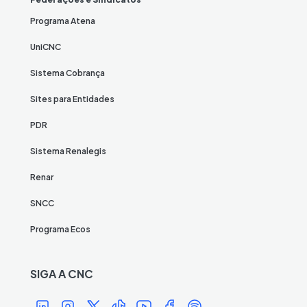
Programa Atena
UniCNC
Sistema Cobrança
Sites para Entidades
PDR
Sistema Renalegis
Renar
SNCC
Programa Ecos
SIGA A CNC
Í
Í
Í
Í
Í
Í
Í