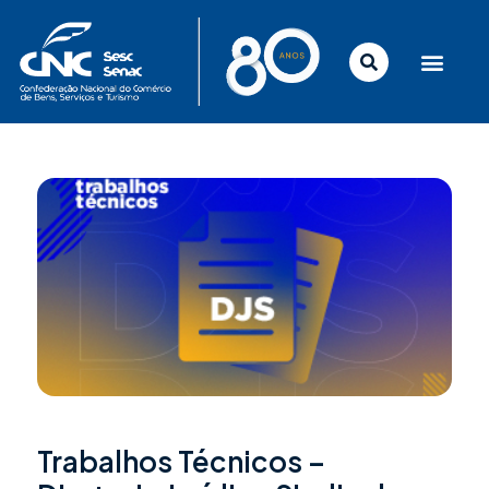
Ir
para
o
conteúdo
Trabalhos Técnicos –