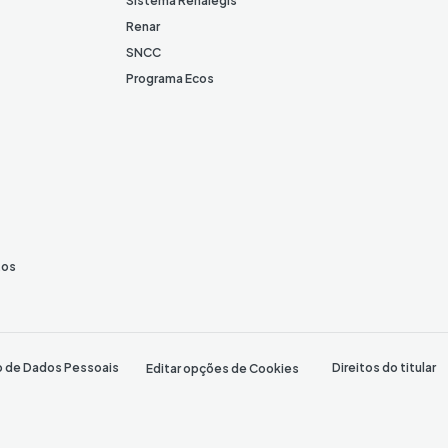
Sistema Renalegis
Renar
SNCC
Programa Ecos
tos
o de Dados Pessoais
Direitos do titular
Editar opções de Cookies