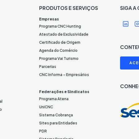
PRODUTOS E SERVIÇOS
SIGA A
Í
Í
Empresas
c
Programa CNC Hunting
o
Atestado de Exclusividade
n
Certificado de Origem
CONTE
e
Agenda do Comércio
L
I
Programa Vai Turismo
ACE
i
Parcerias
n
CNC Informa – Empresários
k
CONHE
e
Federações e Sindicatos
d
Programa Atena
al
I
UniCNC
o
n
Sistema Cobrança
Sites para Entidades
PDR