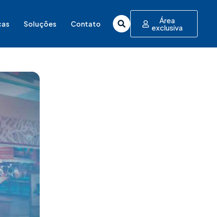
Área
cas
Soluções
Contato
exclusiva