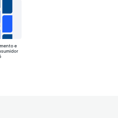
amento e
nsumidor
6