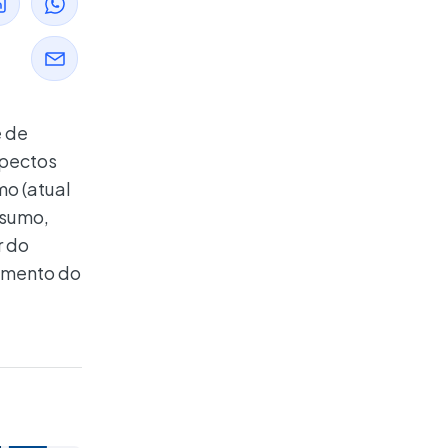
e de
spectos
mo (atual
nsumo,
r do
amento do