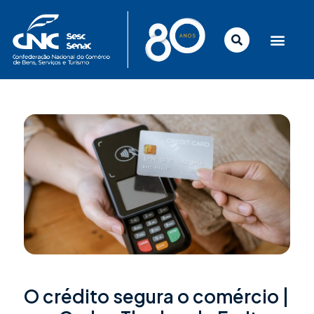
Ir
para
o
conteúdo
O crédito segura o comércio |