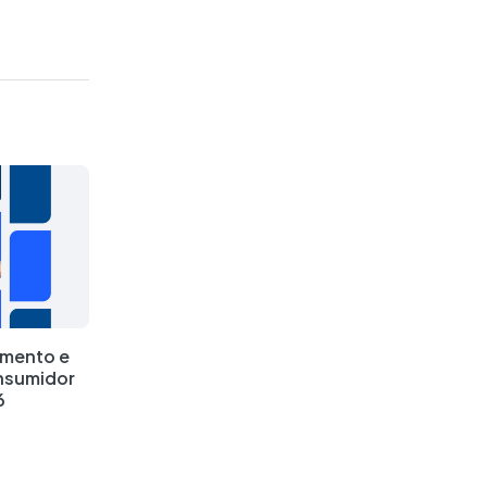
amento e
nsumidor
6