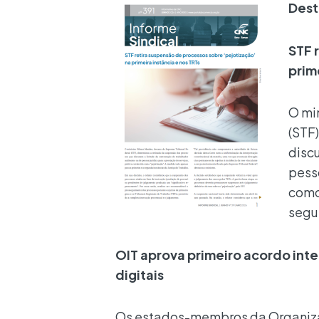
Dest
STF 
prim
O mi
(STF
disc
pesso
como
segu
OIT aprova primeiro acordo int
digitais
Os estados-membros da Organizaç