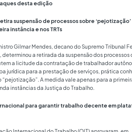
aques desta ediçã
o
retira suspensão de processos sobre ‘pejotização’
eira instância e nos TRTs
nistro Gilmar Mendes, decano do Supremo Tribunal F
), determinou a retirada da suspensão dos processos
utem a licitude da contratação de trabalhador autôn
a jurídica para a prestação de serviços, prática con
 “pejotização”. A medida vale apenas para a primeir
nda instâncias da Justiça do Trabalho.
ernacional para garantir trabalho decente em plat
ão Internacional do Trabalho (OIT) aprovaram, em