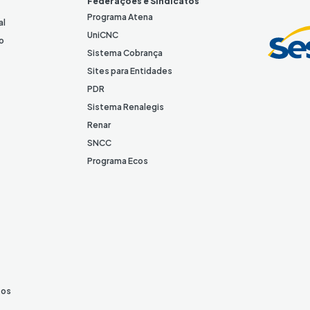
Federações e Sindicatos
d
Programa Atena
al
I
UniCNC
o
n
Sistema Cobrança
Sites para Entidades
PDR
Sistema Renalegis
Renar
SNCC
Programa Ecos
tos