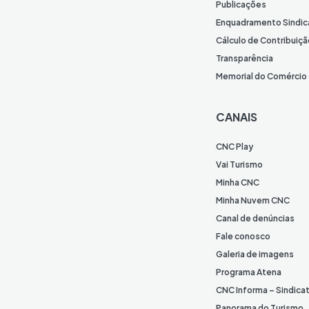
Publicações
Enquadramento Sindic
Cálculo de Contribuiçã
Transparência
Memorial do Comércio
CANAIS
CNC Play
Vai Turismo
Minha CNC
Minha Nuvem CNC
Canal de denúncias
Fale conosco
Galeria de imagens
Programa Atena
CNC Informa – Sindica
Panorama do Turismo