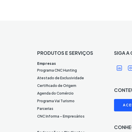
PRODUTOS E SERVIÇOS
SIGA A
Í
Í
Empresas
c
Programa CNC Hunting
o
Atestado de Exclusividade
n
Certificado de Origem
CONTE
e
Agenda do Comércio
L
I
Programa Vai Turismo
ACE
i
Parcerias
n
CNC Informa – Empresários
k
CONHE
e