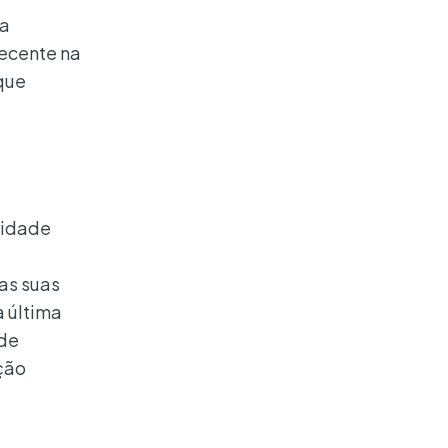
na
Decente na
que
Cidade
as suas
 última
 de
ição