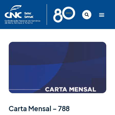
Ir
para
o
conteúdo
Carta Mensal – 788