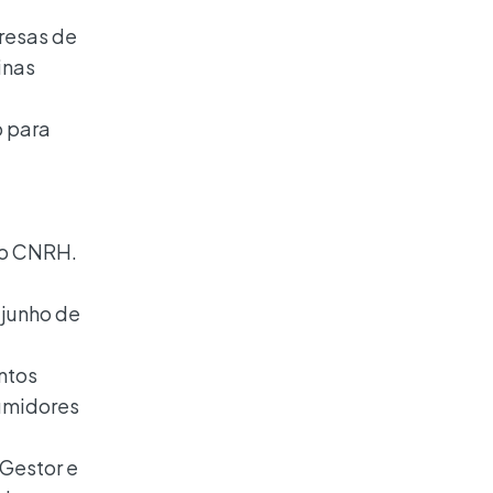
presas de
inas
o para
 no CNRH.
 junho de
ntos
sumidores
 Gestor e