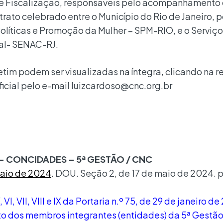
e Fiscalização, responsáveis pelo acompanhamento
ato celebrado entre o Município do Rio de Janeiro, p
Políticas e Promoção da Mulher – SPM-RIO, e o Serviç
al- SENAC-RJ.
tim podem ser visualizadas na íntegra, clicando na r
oficial pelo e-mail luizcardoso@cnc.org.br
– CONCIDADES – 5ª GESTÃO / CNC
maio de 2024
. DOU. Seção 2, de 17 de maio de 2024. p
, V, VI, VII, VIII e IX da Portaria n.º 75, de 29 de janeiro d
o dos membros integrantes (entidades) da 5ª Gestão