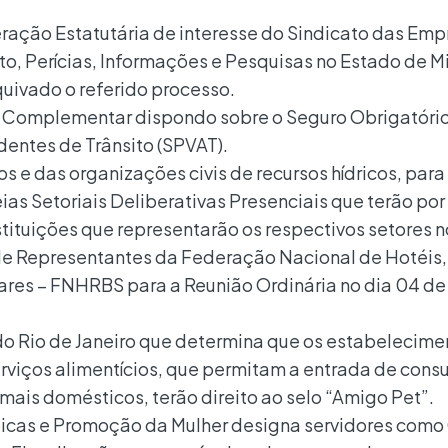
eração Estatutária de interesse do Sindicato das Em
o, Perícias, Informações e Pesquisas no Estado de M
uivado o referido processo.
i Complementar dispondo sobre o Seguro Obrigatóri
dentes de Trânsito (SPVAT).
 e das organizações civis de recursos hídricos, para
as Setoriais Deliberativas Presenciais que terão por
nstituições que representarão os respectivos setores
e Representantes da Federação Nacional de Hotéis,
lares – FNHRBS para a Reunião Ordinária no dia 04 de
do Rio de Janeiro que determina que os estabelecime
rviços alimentícios, que permitam a entrada de con
is domésticos, terão direito ao selo “Amigo Pet”.
íticas e Promoção da Mulher designa servidores como