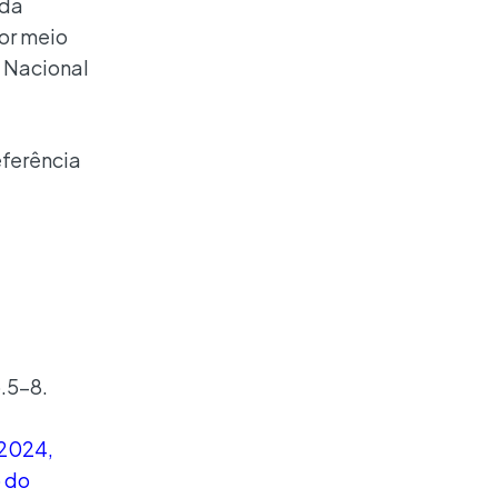
 da
or meio
o Nacional
eferência
.5-8.
e 2024,
 do