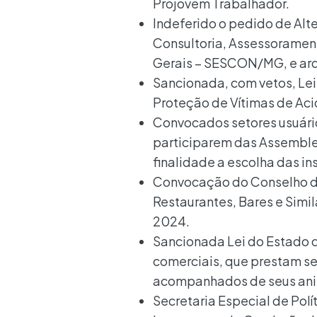
Projovem Trabalhador.
Indeferido o pedido de Alt
Consultoria, Assessorament
Gerais – SESCON/MG, e arq
Sancionada, com vetos, Le
Proteção de Vítimas de Aci
Convocados setores usuários
participarem das Assemblei
finalidade a escolha das i
Convocação do Conselho d
Restaurantes, Bares e Simi
2024.
Sancionada Lei do Estado 
comerciais, que prestam se
acompanhados de seus anima
Secretaria Especial de Pol