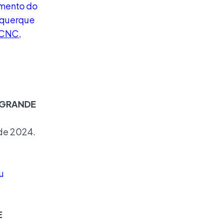
amento do
uquerque
– CNC
,
O GRANDE
 de 2024.
u
E