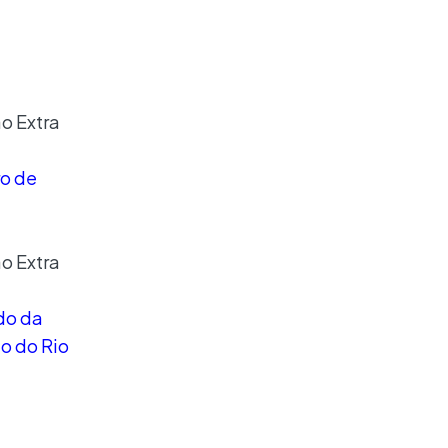
ão Extra
ro de
ão Extra
do da
o do Rio