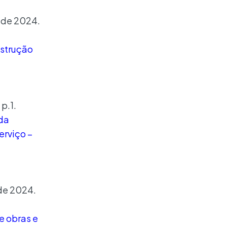
o de 2024.
nstrução
p.1.
 da
rviço –
 de 2024.
e obras e