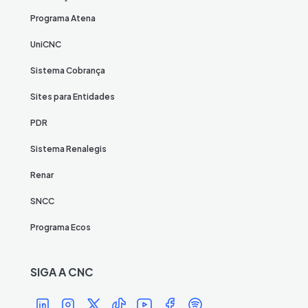
Programa Atena
UniCNC
Sistema Cobrança
Sites para Entidades
PDR
Sistema Renalegis
Renar
SNCC
Programa Ecos
SIGA A CNC
Í
Í
Í
Í
Í
Í
Í