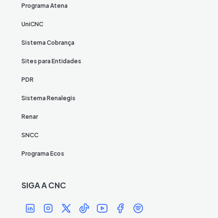
Programa Atena
UniCNC
Sistema Cobrança
Sites para Entidades
PDR
Sistema Renalegis
Renar
SNCC
Programa Ecos
SIGA A CNC
Í
Í
Í
Í
Í
Í
Í
c
c
c
c
c
c
c