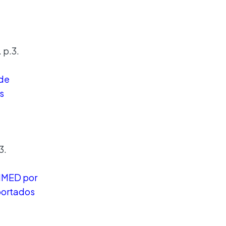
 p.3.
 de
s
3.
AMMED por
portados