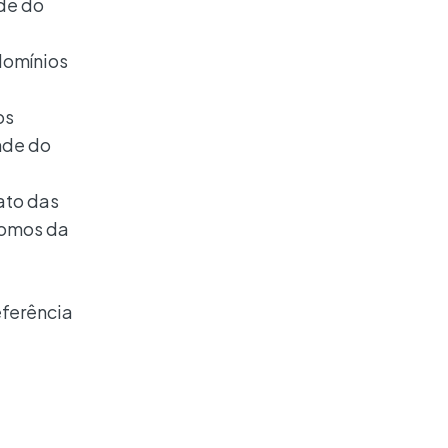
de do
domínios
os
nde do
ato das
nomos da
eferência