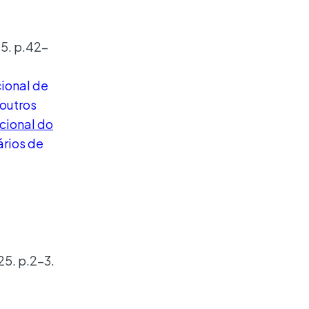
5. p.42-
ional de
 outros
ional do
ários de
25. p.2-3.