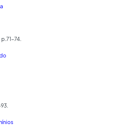
da
 p.71-74.
 do
-93.
mínios