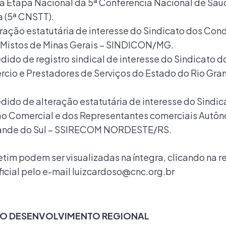
 Etapa Nacional da 5ª Conferência Nacional de Saú
 (5ª CNSTT).
ração estatutária de interesse do Sindicato dos Con
e Mistos de Minas Gerais – SINDICON/MG.
dido de registro sindical de interesse do Sindicato d
cio e Prestadores de Serviços do Estado do Rio Gra
edido de alteração estatutária de interesse do Sindic
o Comercial e dos Representantes comerciais Autô
rande do Sul – SSIRECOM NORDESTE/RS.
tim podem ser visualizadas na íntegra, clicando na r
oficial pelo e-mail luizcardoso@cnc.org.br
 DO DESENVOLVIMENTO REGIONAL