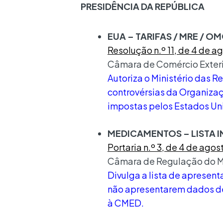
PRESIDÊNCIA DA REPÚBLICA
EUA – TARIFAS / MRE / O
Resolução n.º 11, de 4 de 
Câmara de Comércio Exteri
Autoriza o Ministério das 
controvérsias da Organiza
impostas pelos Estados Uni
MEDICAMENTOS – LISTA I
Portaria n.º 3, de 4 de ago
Câmara de Regulação do Me
Divulga a lista de aprese
não apresentarem dados de 
à CMED.