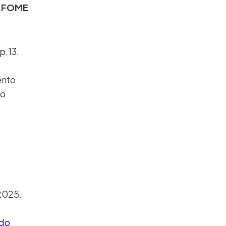
À FOME
p.13.
ento
do
2025.
 do