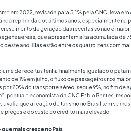
ismo em 2022, revisada para 5,1% pela CNC, leva em 
nda reprimida dos últimos anos, especialmente na 
 crescimento de geração das receitas só não é maior
ssagens aéreas, que apresentam alta acumulada de 
 deste ano. Elas estão entre os quatro itens com mai
olume de receitas tenha finalmente igualado o patam
nto de 1% em julho, o fluxo de passageiros nos maio
s por 70% do transporte aéreo, segue 9%, no fim de a
”, pontua o economista da CNC Fabio Bentes, respo
 avalia que a reação do turismo no Brasil tem se mo
e preços e do custo do crédito mais elevado.
 que mais cresce no País