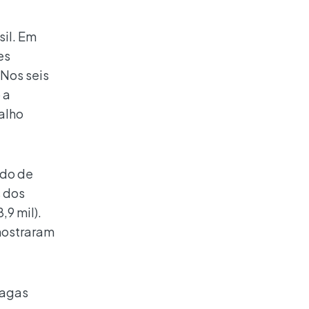
il. Em
es
 Nos seis
 a
alho
ado de
s dos
,9 mil).
mostraram
vagas