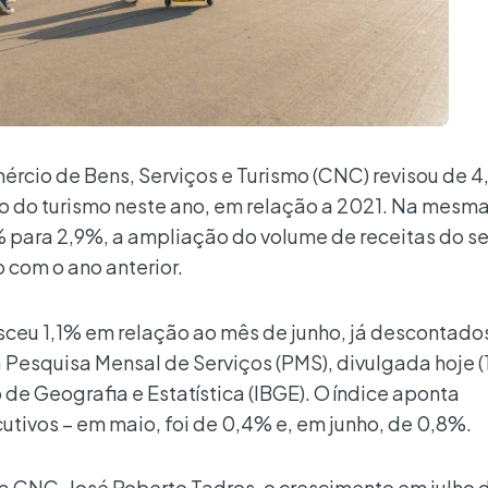
rcio de Bens, Serviços e Turismo (CNC) revisou de 4
o do turismo neste ano, em relação a 2021. Na mesma
para 2,9%, a ampliação do volume de receitas do se
 com o ano anterior.
esceu 1,1% em relação ao mês de junho, já descontado
 Pesquisa Mensal de Serviços (PMS), divulgada hoje (
o de Geografia e Estatística (IBGE). O índice aponta
tivos – em maio, foi de 0,4% e, em junho, de 0,8%.
 CNC, José Roberto Tadros, o crescimento em julho 