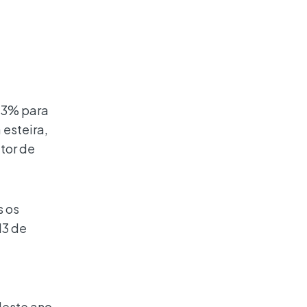
,3% para
 esteira,
tor de
s os
13 de
deste ano