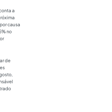
conta a
próxima
 por causa
75% no
or
ar de
res
gosto,
nsável
strado