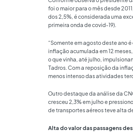
foi o maior para o mês desde 2011
dos 2,5%, é considerada uma exce
primeira onda de covid-19).
“Somente em agosto deste ano é q
inflação acumulada em 12 meses, q
o que vinha, até julho, impulsion
Tadros. Com a reposição da infla
menos intenso das atividades ter
Outro destaque da análise da CNC
cresceu 2,3% em julho e pression
de transportes aéreos teve alta d
Alta do valor das passagens de