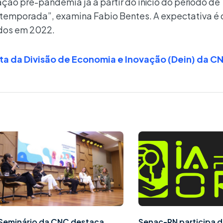
ação pré-pandemia já a partir do início do período de
 temporada”, examina Fabio Bentes. A expectativa é 
ados em 2022.
ta da Divisão de Economia e Inovação (Dein) da C
Seminário da CNC destaca
Senac-RN participa d