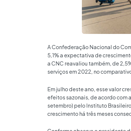
A Confederação Nacional do Comé
5,1% a expectativa de cresciment
a CNC reavaliou também, de 2,5% 
serviços em 2022, no comparativo
Em julho deste ano, esse valor cr
efeitos sazonais, de acordo com a
setembro) pelo Instituto Brasileir
crescimento há três meses consecu
Conforme observa o presidente da