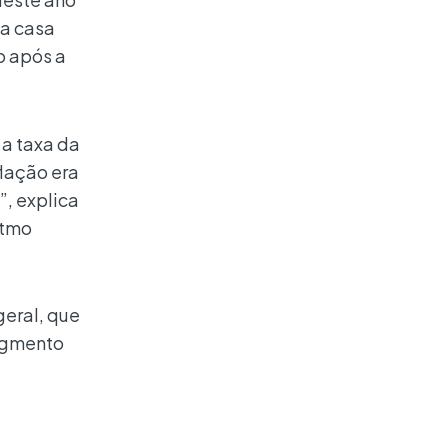
na casa
o após a
 a taxa da
flação era
”, explica
itmo
geral, que
segmento