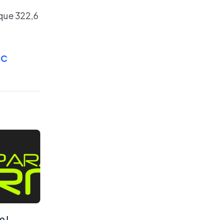
que 322,6
NC
o I