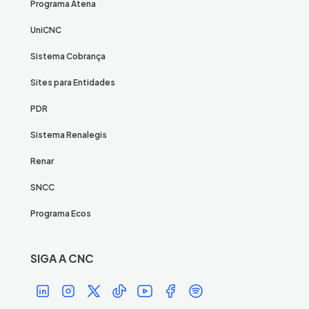
Programa Atena
UniCNC
Sistema Cobrança
Sites para Entidades
PDR
Sistema Renalegis
Renar
SNCC
Programa Ecos
SIGA A CNC
Í
Í
Í
Í
Í
Í
Í
c
c
c
c
c
c
c