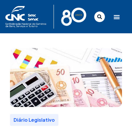
Ir
para
o
conteúdo
Diário Legislativo