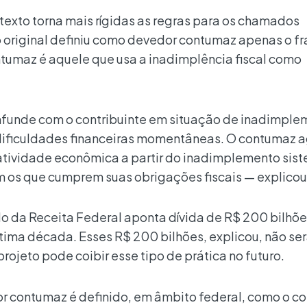
exto torna mais rígidas as regras para os chamados
 original definiu como devedor contumaz apenas o f
ntumaz é aquele que usa a inadimplência fiscal como
funde com o contribuinte em situação de inadimple
 dificuldades financeiras momentâneas. O contumaz 
 atividade econômica a partir do inadimplemento sis
m os que cumprem suas obrigações fiscais — explicou
do da Receita Federal aponta dívida de R$ 200 bilhõe
ltima década. Esses R$ 200 bilhões, explicou, não se
rojeto pode coibir esse tipo de prática no futuro.
or contumaz é definido, em âmbito federal, como o co