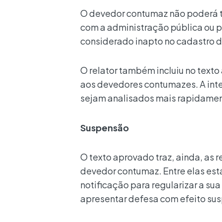
O devedor contumaz não poderá ter 
com a administração pública ou p
considerado inapto no cadastro de
O relator também incluiu no texto
aos devedores contumazes. A inte
sejam analisados mais rapidament
Suspensão
O texto aprovado traz, ainda, as 
devedor contumaz. Entre elas está
notificação para regularizar a su
apresentar defesa com efeito sus