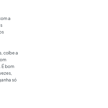
 com a
as
os
, coíbe a
bom
. É bom
vezes,
ganha só