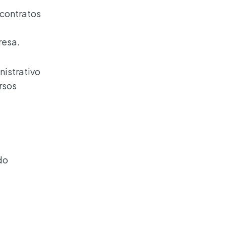
 contratos
resa.
nistrativo
rsos
do