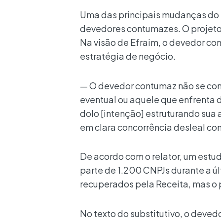
Uma das principais mudanças do t
devedores contumazes. O projeto
Na visão de Efraim, o devedor co
estratégia de negócio.
— O devedor contumaz não se con
eventual ou aquele que enfrenta
dolo [intenção] estruturando sua
em clara concorrência desleal co
De acordo com o relator, um estu
parte de 1.200 CNPJs durante a ú
recuperados pela Receita, mas o p
No texto do substitutivo, o deved