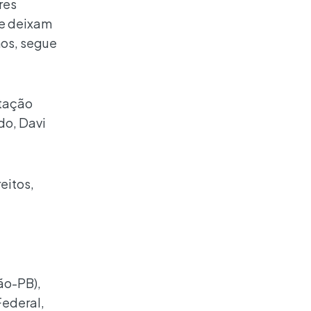
res
 e deixam
nos, segue
otação
do, Davi
eitos,
ão-PB),
Federal,