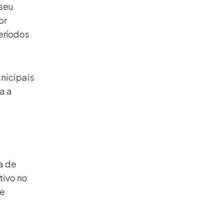
 seu
or
eríodos
nicipais
a a
a de
tivo no
de