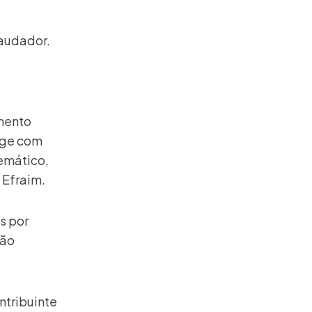
raudador.
mento
age com
temático,
 Efraim.
s por
rão
ntribuinte