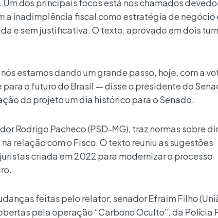
). Um dos principais focos está nos chamados devedo
a inadimplência fiscal como estratégia de negócio
ada e sem justificativa. O texto, aprovado em dois tur
 nós estamos dando um grande passo, hoje, com a v
 para o futuro do Brasil — disse o presidente do Sena
ação do projeto um dia histórico para o Senado.
dor Rodrigo Pacheco (PSD-MG), traz normas sobre dir
na relação com o Fisco. O texto reuniu as sugestões
uristas criada em 2022 para modernizar o processo
iro.
udanças feitas pelo relator, senador Efraim Filho (Uni
obertas pela operação “Carbono Oculto”, da Polícia 