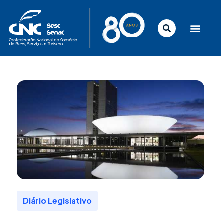
Ir
para
o
conteúdo
Diário Legislativo