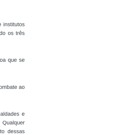
institutos
do os três
soa que se
combate ao
ualdades e
 Qualquer
to dessas