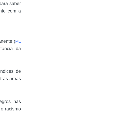
para saber
ente com a
anente (
PL
tância da
índices de
tras áreas
egros nas
u o racismo