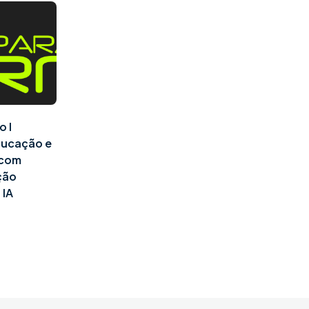
o I
ducação e
l com
ção
 IA