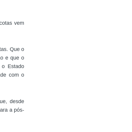
 cotas vem
otas. Que o
ão e que o
e o Estado
dade com o
que, desde
para a pós-