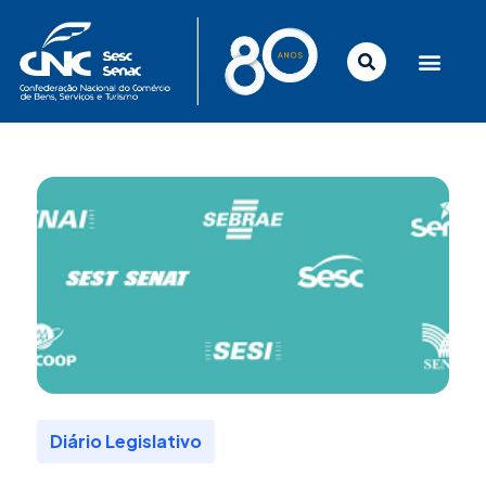
Ir
para
o
conteúdo
Diário Legislativo