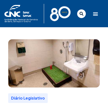
Ir
para
o
conteúdo
Diário Legislativo