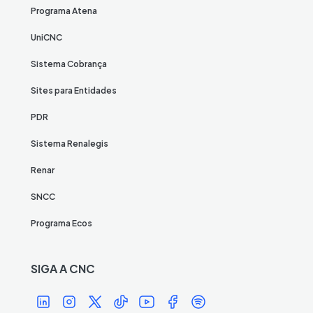
Programa Atena
UniCNC
Sistema Cobrança
Sites para Entidades
PDR
Sistema Renalegis
Renar
SNCC
Programa Ecos
SIGA A CNC
Í
Í
Í
Í
Í
Í
Í
c
c
c
c
c
c
c