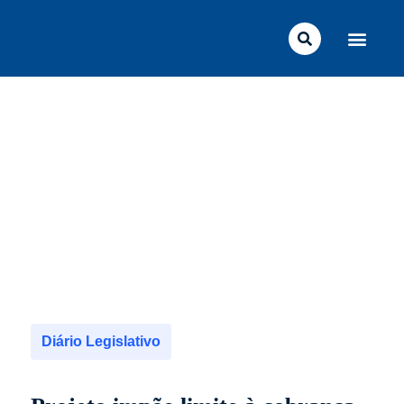
Ir
para
o
conteúdo
Diário Legislativo