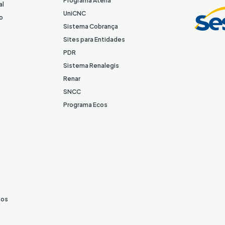
Programa Atena
al
I
UniCNC
o
n
Sistema Cobrança
Sites para Entidades
PDR
Sistema Renalegis
Renar
SNCC
Programa Ecos
tos