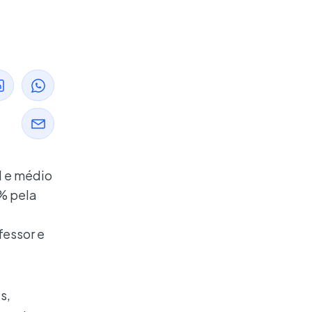
l e médio
0% pela
fessor e
s,