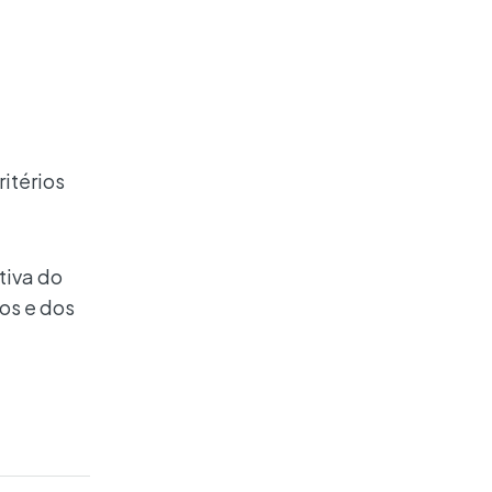
ritérios
tiva do
os e dos