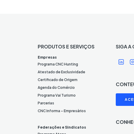
PRODUTOS E SERVIÇOS
SIGA A
Í
Í
Empresas
c
Programa CNC Hunting
o
Atestado de Exclusividade
n
Certificado de Origem
CONTE
e
Agenda do Comércio
L
I
Programa Vai Turismo
ACE
i
Parcerias
n
CNC Informa – Empresários
k
CONHE
e
Federações e Sindicatos
d