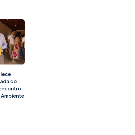
alece
pada do
 encontro
o Ambiente