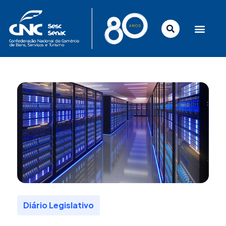
Ir
para
o
conteúdo
Diário Legislativo