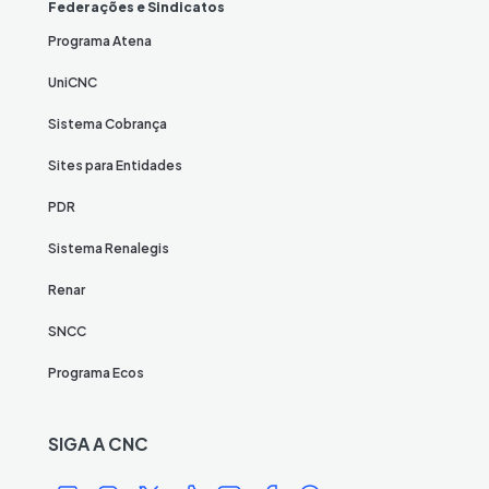
Federações e Sindicatos
Programa Atena
UniCNC
Sistema Cobrança
Sites para Entidades
PDR
Sistema Renalegis
Renar
SNCC
Programa Ecos
SIGA A CNC
Í
Í
Í
Í
Í
Í
Í