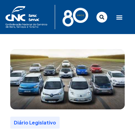
Ir
para
o
conteúdo
Diário Legislativo