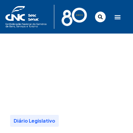
Ir
para
o
conteúdo
Diário Legislativo