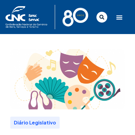
Ir
para
o
conteúdo
Diário Legislativo