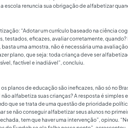
 escola renuncia sua obrigação de alfabetizar quan
etização: “Adotar um currículo baseado na ciência cog
os, testados, eficazes, avaliar corretamente, quando? 
, basta uma amostra, não é necessária uma avaliação
azer plano, que seja: toda criança deve ser alfabetiz
sível, factível e inadiável”, concluiu.
e os planos de educação são ineficazes, não só no Bra
l não alfabetiza suas crianças? A resposta é simples e
ndo que se trata de uma questão de prioridade polític
 se não conseguir alfabetizar seus alunos no primei
er fechada, tem que haver uma intervenção”, opinou. 
os do Fundeb se ela falha nesse ponto”, acrescentou.