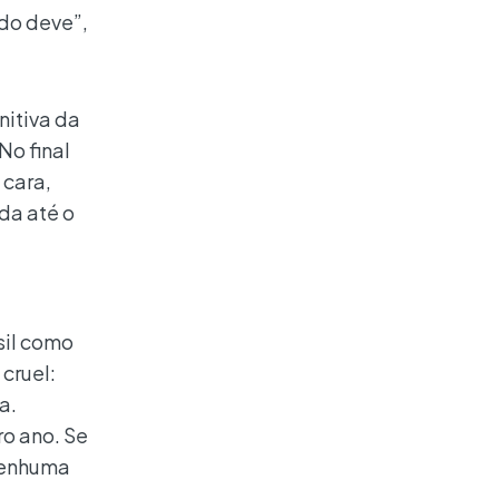
do deve”,
nitiva da
No final
 cara,
ada até o
sil como
 cruel:
a.
ro ano. Se
“Nenhuma