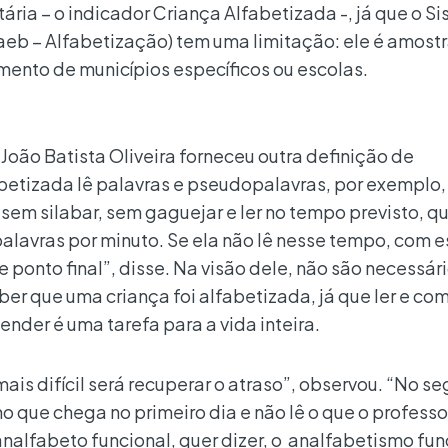
ria – o indicador Criança Alfabetizada -, já que o S
eb – Alfabetização) tem uma limitação: ele é amostra
mento de municípios específicos ou escolas.
 João Batista Oliveira forneceu outra definição de
betizada lê palavras e pseudopalavras, por exemplo,
ê sem silabar, sem gaguejar e ler no tempo previsto, qu
alavras por minuto. Se ela não lê nesse tempo, com 
 e ponto final”, disse. Na visão dele, não são necessár
er que uma criança foi alfabetizada, já que ler e c
ender é uma tarefa para a vida inteira.
mais difícil será recuperar o atraso”, observou. “No s
o que chega no primeiro dia e não lê o que o professo
analfabeto funcional, quer dizer, o analfabetismo fun