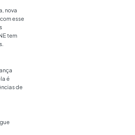
a, nova
s com esse
s
PNE tem
s.
iança
la é
ências de
egue