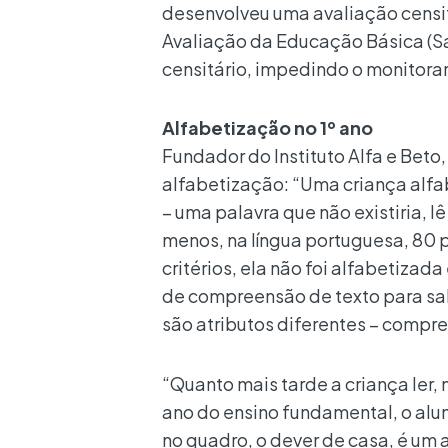
desenvolveu uma avaliação censitá
Avaliação da Educação Básica (Sa
censitário, impedindo o monitora
Alfabetização no 1º ano
Fundador do Instituto Alfa e Beto,
alfabetização: “Uma criança alfa
– uma palavra que não existiria, l
menos, na língua portuguesa, 80 p
critérios, ela não foi alfabetizada
de compreensão de texto para sab
são atributos diferentes – compre
“Quanto mais tarde a criança ler, 
ano do ensino fundamental, o alun
no quadro, o dever de casa, é um 