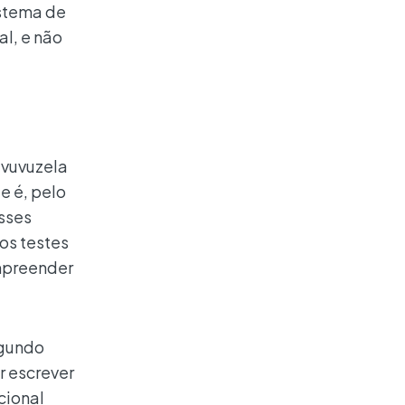
istema de
l, e não
 vuvuzela
e é, pelo
esses
ios testes
ompreender
egundo
r escrever
cional