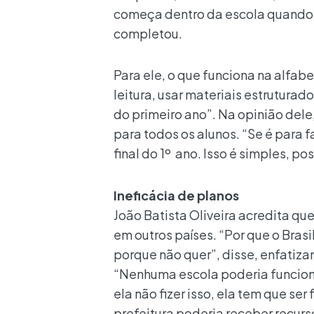
começa dentro da escola quando a
completou.
Para ele, o que funciona na alfab
leitura, usar materiais estruturad
do primeiro ano”. Na opinião dele
para todos os alunos. “Se é para f
final do 1º ano. Isso é simples, pos
Ineficácia de planos
João Batista Oliveira acredita qu
em outros países. “Por que o Brasi
porque não quer”, disse, enfatiza
“Nenhuma escola poderia funcionar
ela não fizer isso, ela tem que s
prefeitura poderia receber recurs