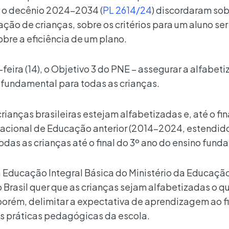
 o decênio 2024-2034 (
PL 2614/24
) discordaram sob
ão de crianças, sobre os critérios para um aluno ser
bre a eficiência de um plano.
feira (14), o Objetivo 3 do PNE – assegurar a alfabet
o fundamental para todas as crianças.
ianças brasileiras estejam alfabetizadas e, até o fin
Nacional de Educação anterior (2014-2024, estendid
odas as crianças até o final do 3º ano do ensino fund
 da Educação Integral Básica do Ministério da Educaçã
 Brasil quer que as crianças sejam alfabetizadas o q
porém, delimitar a expectativa de aprendizagem ao f
as práticas pedagógicas da escola.