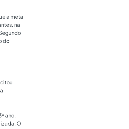
que a meta
antes, na
. Segundo
o do
 citou
 a
3º ano,
tizada. O