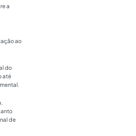
re a
ização ao
al do
o até
amental.
o,
uanto
inal de