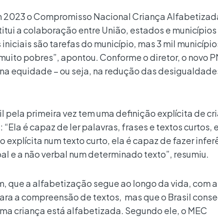
m 2023 o Compromisso Nacional Criança Alfabetizad
stitui a colaboração entre União, estados e município
 iniciais são tarefas do município, mas 3 mil município
 muito pobres”, apontou. Conforme o diretor, o novo 
na equidade – ou seja, na redução das desigualdade
il pela primeira vez tem uma definição explícita de cr
“Ela é capaz de ler palavras, frases e textos curtos, e
 explícita num texto curto, ela é capaz de fazer infer
bal e a não verbal num determinado texto”, resumiu.
, que a alfabetização segue ao longo da vida, com a
ara a compreensão de textos, mas que o Brasil cons
e uma criança está alfabetizada. Segundo ele, o MEC