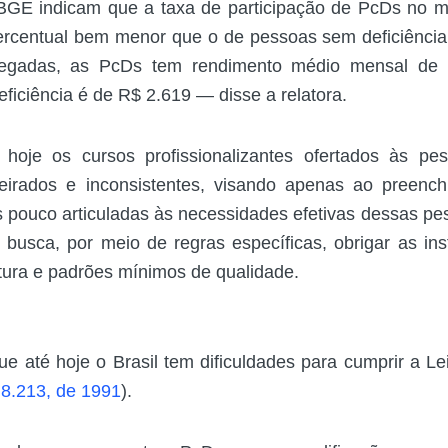
BGE indicam que a taxa de participação de PcDs no 
ercentual bem menor que o de pessoas sem deficiência
egadas, as PcDs tem rendimento médio mensal de 
ficiência é de R$ 2.619 — disse a relatora.
oje os cursos profissionalizantes ofertados às pe
igeirados e inconsistentes, visando apenas ao preenc
s pouco articuladas às necessidades efetivas dessas pe
o busca, por meio de regras específicas, obrigar as ins
tura e padrões mínimos de qualidade.
ue até hoje o Brasil tem dificuldades para cumprir a L
 8.213, de 1991
).