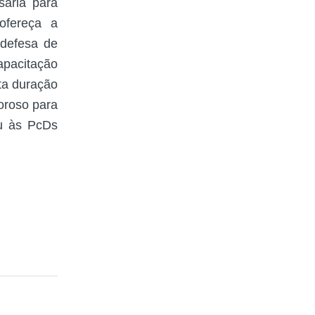
sária para
ofereça a
 defesa de
apacitação
ta duração
oroso para
ou às PcDs