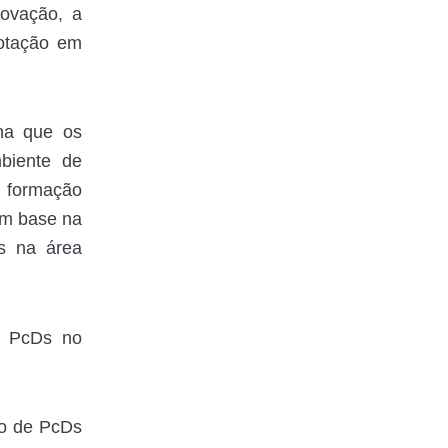
ovação, a
votação em
ina que os
mbiente de
a formação
om base na
s na área
de PcDs no
ão de PcDs