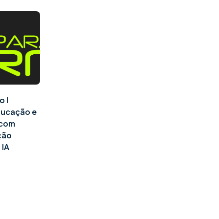
o I
ducação e
l com
ção
 IA