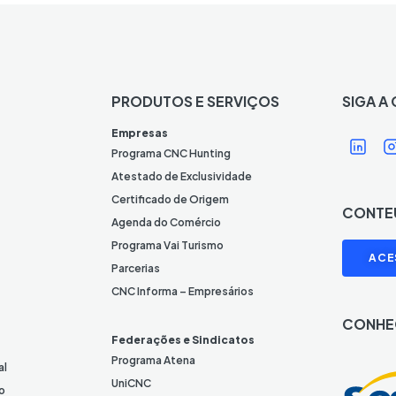
PRODUTOS E SERVIÇOS
SIGA A
Í
Í
Empresas
c
Programa CNC Hunting
o
Atestado de Exclusividade
n
Certificado de Origem
CONTE
e
Agenda do Comércio
L
I
Programa Vai Turismo
ACE
i
Parcerias
n
CNC Informa – Empresários
k
CONHE
e
Federações e Sindicatos
d
Programa Atena
al
I
UniCNC
o