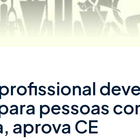
rofissional dev
 para pessoas c
a, aprova CE