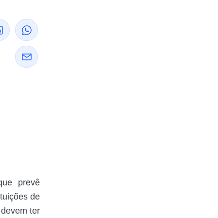
que prevê
ituições de
 devem ter