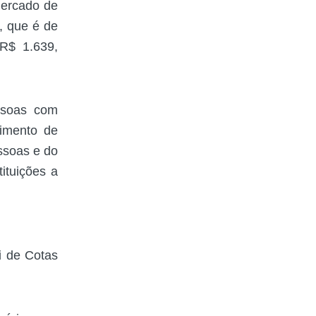
mercado de
, que é de
R$ 1.639,
ssoas com
himento de
ssoas e do
tituições a
ei de Cotas