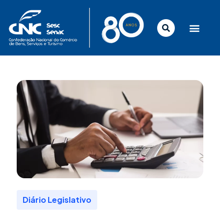
Ir
para
o
conteúdo
Diário Legislativo