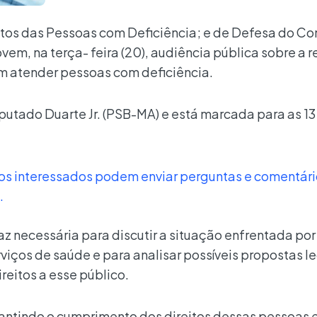
itos das Pessoas com Deficiência; e de Defesa do C
, na terça- feira (20), audiência pública sobre a r
m atender pessoas com deficiência.
eputado Duarte Jr. (PSB-MA) e está marcada para as 13
e os interessados podem enviar perguntas e comentári
.
az necessária para discutir a situação enfrentada po
viços de saúde e para analisar possíveis propostas le
eitos a esse público.
arantindo o cumprimento dos direitos dessas pessoas 