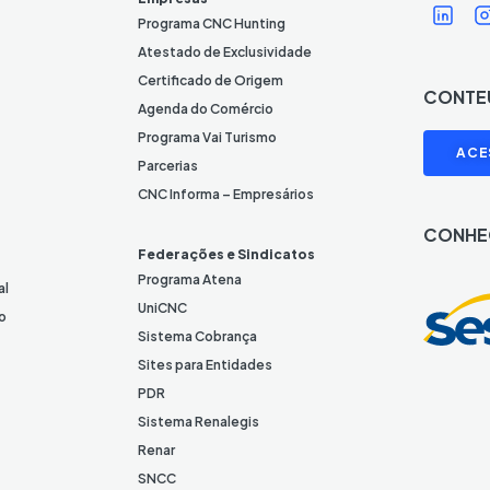
Í
Í
c
Programa CNC Hunting
o
Atestado de Exclusividade
n
Certificado de Origem
CONTE
e
Agenda do Comércio
L
I
Programa Vai Turismo
ACE
i
Parcerias
n
CNC Informa – Empresários
k
CONHE
e
Federações e Sindicatos
d
Programa Atena
al
I
UniCNC
o
n
Sistema Cobrança
Sites para Entidades
PDR
Sistema Renalegis
Renar
SNCC