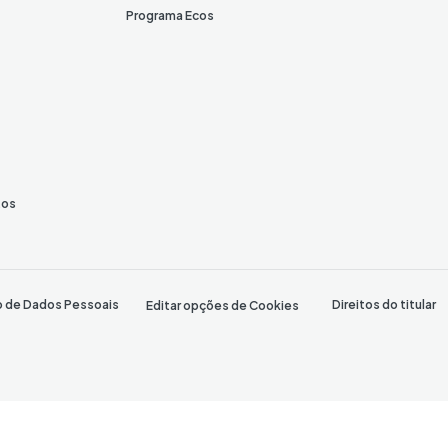
Programa Ecos
tos
o de Dados Pessoais
Direitos do titular
Editar opções de Cookies