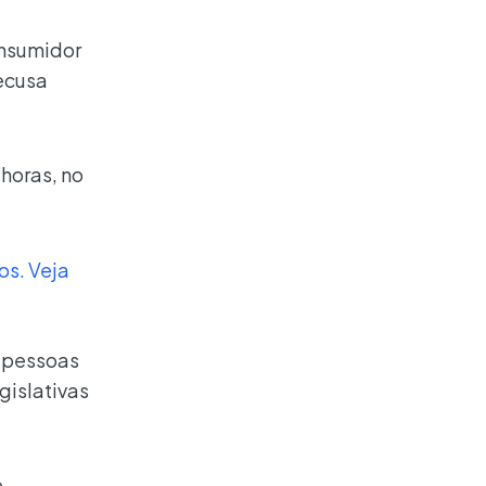
onsumidor
ecusa
 horas, no
os. Veja
r pessoas
gislativas
e