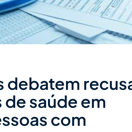
 debatem recus
s de saúde em
essoas com