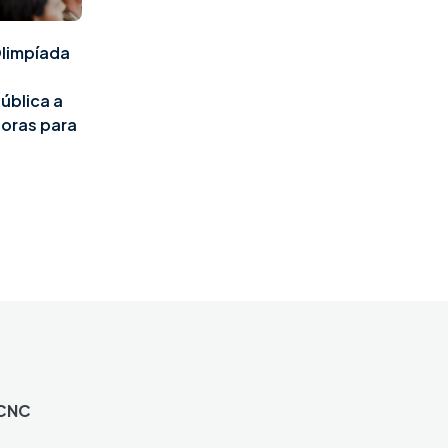
Olimpíada
ública a
doras para
 CNC